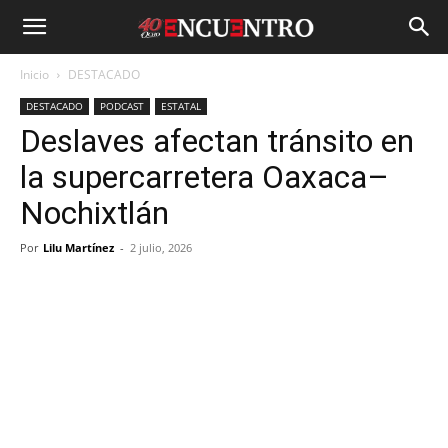
Inicio
DESTACADO
DESTACADO
PODCAST
ESTATAL
Deslaves afectan tránsito en
la supercarretera Oaxaca–
Nochixtlán
Por
Lilu Martínez
-
2 julio, 2026