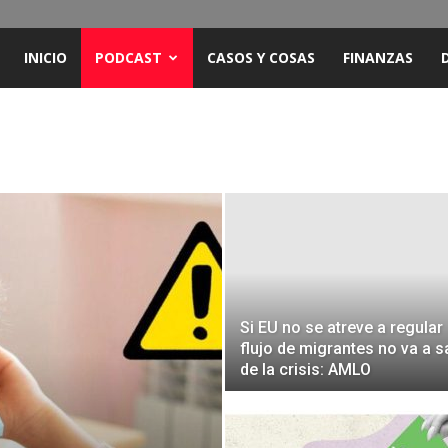
ENCUENTRO
INICIO
PODCAST
CASOS Y COSAS
FINANZAS
RADIO
Y
TELEVISIÓN
Si EU no se atreve a regular
flujo de migrantes no va a sa
de la crisis: AMLO