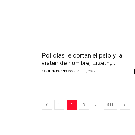
Policías le cortan el pelo y la
visten de hombre; Lizeth,...
Staff ENCUENTRO
-
7 julio, 2022
...
1
2
3
511