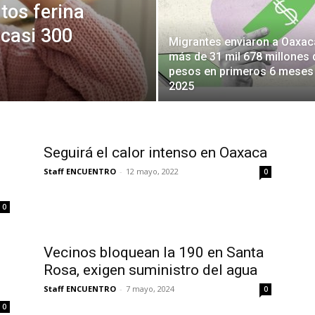
tos ferina
 casi 300
Migrantes enviaron a Oaxac
más de 31 mil 678 millones 
pesos en primeros 6 meses
2025
Seguirá el calor intenso en Oaxaca
Staff ENCUENTRO
-
12 mayo, 2022
0
0
Vecinos bloquean la 190 en Santa
Rosa, exigen suministro del agua
Staff ENCUENTRO
-
7 mayo, 2024
0
0