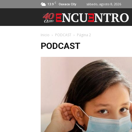
C
13.9
sábado, agosto 8, 2026
Oaxaca City
Inicio
PODCAST
Página 2
PODCAST