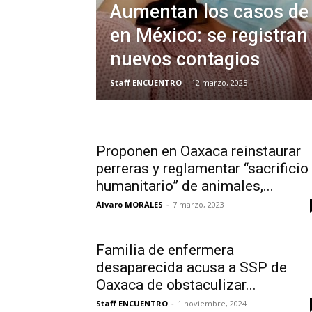
Aumentan los casos de 
en México: se registran
nuevos contagios
Staff ENCUENTRO
-
12 marzo, 2025
Proponen en Oaxaca reinstaurar
perreras y reglamentar “sacrificio
humanitario” de animales,...
Álvaro MORÁLES
-
7 marzo, 2023
Familia de enfermera
desaparecida acusa a SSP de
Oaxaca de obstaculizar...
Staff ENCUENTRO
-
1 noviembre, 2024