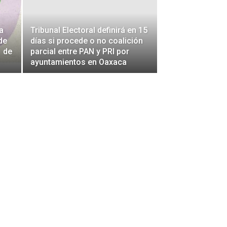
a
Tribunal Electoral definirá en 15
de
días si procede o no coalición
 de
parcial entre PAN y PRI por
ayuntamientos en Oaxaca