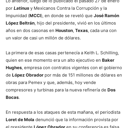
Lo anterior, luego de lo publicado el pasado 27 de enero
por
Latinus
y Mexicanos Contra la Corrupción y la
Impunidad (
MCCI
), en donde se reveló que
José Ramón
López Beltrán
, hijo del presidente, vivió en los últimos
años en dos casonas en
Houston
,
Texas
, cada una con
un valor de casi un millón de dólares.
La primera de esas casas pertenecía a Keith L. Schilling,
quien en ese momento era un alto ejecutivo en
Baker
Hughes
, empresa con contratos vigentes con el gobierno
de
López Obrador
por más de 151 millones de dólares en
obras para Pemex y que, además, hoy vende
compresores y turbinas para la nueva refinería de
Dos
Bocas
.
En respuesta a los ataques de esta mañana, el periodista
Loret de Mola
denunció que la información provista por
el presidente
López Obrador
en su conferencia es falsa
.