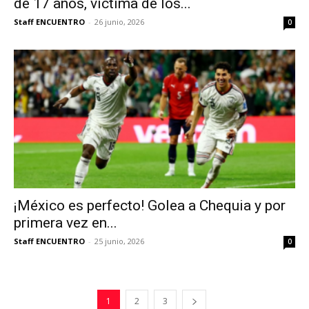
de 17 años, víctima de los...
Staff ENCUENTRO
-
26 junio, 2026
0
¡México es perfecto! Golea a Chequia y por
primera vez en...
Staff ENCUENTRO
-
25 junio, 2026
0
1
2
3