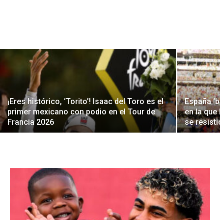
¡Eres histórico, ‘Torito’! Isaac del Toro es el
España ‘b
primer mexicano con podio en el Tour de
en la que
Francia 2026
se resist