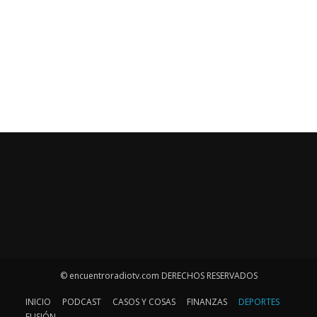
© encuentroradiotv.com DERECHOS RESERVADOS
INICIO
PODCAST
CASOS Y COSAS
FINANZAS
DEPORTES
FUSIÓN