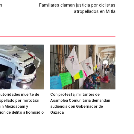
in
Familiares claman justicia por ciclistas
atropellados en Mitla
autoridades muerte de
Con protesta, militantes de
opellado por mototaxi
Asamblea Comunitaria demandan
tín Mexicápam y
audiencia con Gobernador de
ión de delito a homicidio
Oaxaca