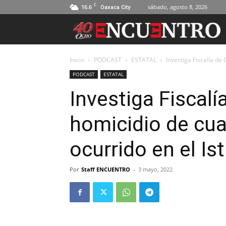
C
16.6
sábado, agosto 8, 2026
Oaxaca City
Inicio
PODCAST
ESTATAL
Investiga Fiscalía de
PODCAST
ESTATAL
Investiga Fiscal
homicidio de cu
ocurrido en el I
Por
Staff ENCUENTRO
-
3 mayo, 2022