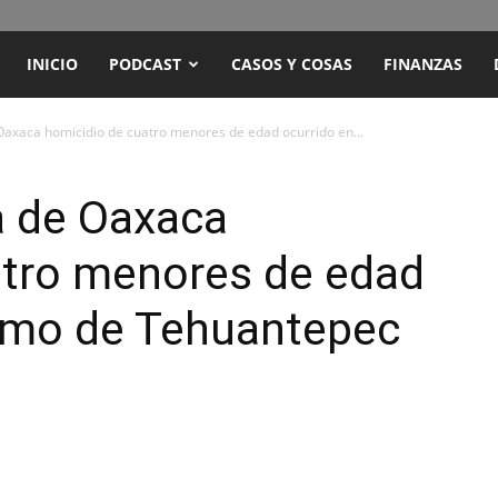
ENCUENTRO
INICIO
PODCAST
CASOS Y COSAS
FINANZAS
RADIO
 Oaxaca homicidio de cuatro menores de edad ocurrido en...
Y
ía de Oaxaca
atro menores de edad
TELEVISIÓN
stmo de Tehuantepec