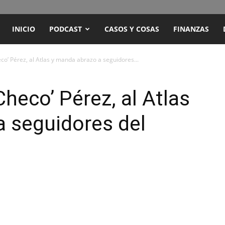
ENCUENTRO
INICIO
PODCAST
CASOS Y COSAS
FINANZAS
RADIO
eco’ Pérez, al Atlas y manda abrazo a seguidores...
Y
Checo’ Pérez, al Atlas
 seguidores del
TELEVISIÓN