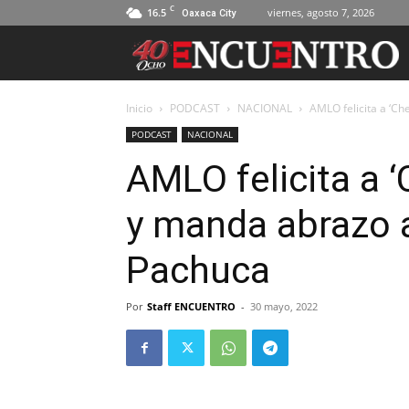
C
16.5
viernes, agosto 7, 2026
Oaxaca City
Inicio
PODCAST
NACIONAL
AMLO felicita a ‘Ch
PODCAST
NACIONAL
AMLO felicita a ‘
y manda abrazo a
Pachuca
Por
Staff ENCUENTRO
-
30 mayo, 2022