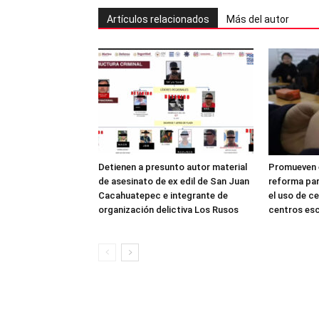
Artículos relacionados
Más del autor
Detienen a presunto autor material
Promueven e
de asesinato de ex edil de San Juan
reforma par
Cacahuatepec e integrante de
el uso de ce
organización delictiva Los Rusos
centros es