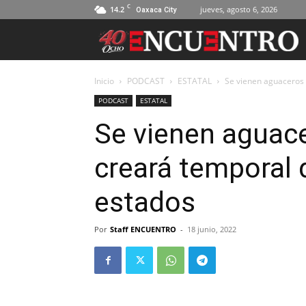
C
14.2
jueves, agosto 6, 2026
Oaxaca City
Inicio
PODCAST
ESTATAL
Se vienen aguaceros p
PODCAST
ESTATAL
Se vienen aguacer
creará temporal d
estados
Por
Staff ENCUENTRO
-
18 junio, 2022