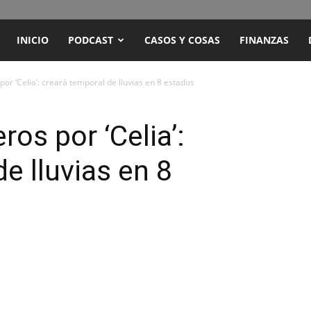
ENCUENTRO
INICIO
PODCAST
CASOS Y COSAS
FINANZAS
RADIO
or ‘Celia’: creará temporal de lluvias en 8 estados
Y
os por ‘Celia’:
e lluvias en 8
TELEVISIÓN