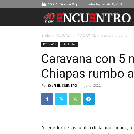
C
13.4
sábado, agosto 8, 2026
Oaxaca City
Inicio
PODCAST
NACIONAL
Caravana con 5 mil
PODCAST
NACIONAL
Caravana con 5 m
Chiapas rumbo 
Por
Staff ENCUENTRO
-
1 julio, 2022
Alrededor de las cuatro de la madrugada, 