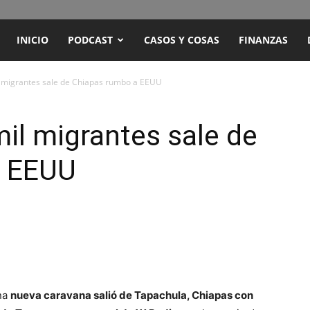
ENCUENTRO
INICIO
PODCAST
CASOS Y COSAS
FINANZAS
RADIO
 migrantes sale de Chiapas rumbo a EEUU
Y
il migrantes sale de
a EEUU
TELEVISIÓN
una
nueva caravana salió de Tapachula, Chiapas con