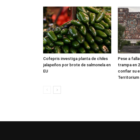
Cofepris investiga planta de chiles
Pese a fall
jalapeños por brote de salmonela en
trampa en 2
EU
confiar su 
Territorium 