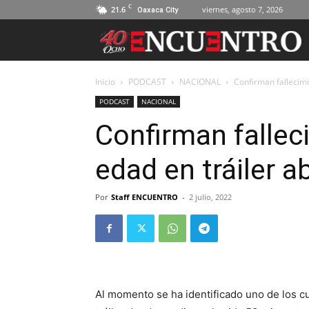
C
21.6
viernes, agosto 7, 2026
Oaxaca City
Inicio
PODCAST
NACIONAL
Confirman fallecim
PODCAST
NACIONAL
Confirman falle
edad en tráiler 
Por
Staff ENCUENTRO
-
2 julio, 2022
Al momento se ha identificado uno de los c