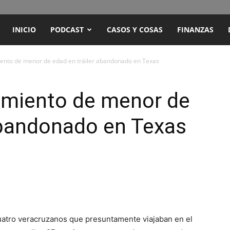
ENCUENTRO
INICIO
PODCAST
CASOS Y COSAS
FINANZAS
RADIO
iento de menor de edad en tráiler abandonado en Texas
Y
cimiento de menor de
abandonado en Texas
TELEVISIÓN
uatro veracruzanos que presuntamente viajaban en el