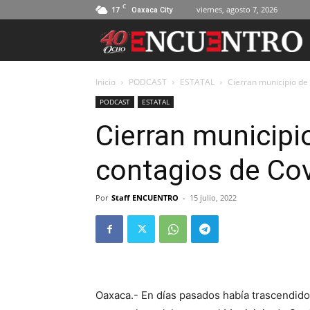
C
17
viernes, agosto 7, 2026
Oaxaca City
Inicio
PODCAST
ESTATAL
Cierran municipio de
PODCAST
ESTATAL
Cierran municipi
contagios de Co
Por
Staff ENCUENTRO
-
15 julio, 2022
Oaxaca.- En días pasados había trascendido 