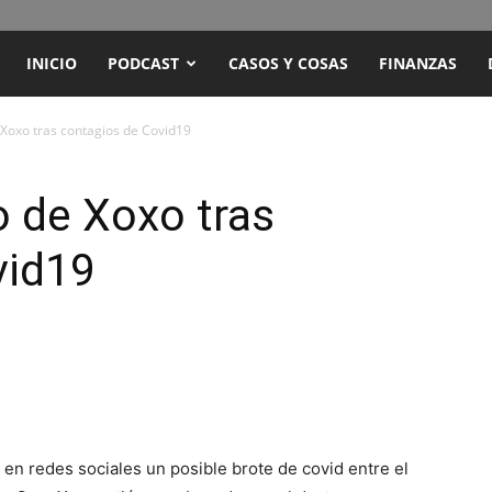
ENCUENTRO
INICIO
PODCAST
CASOS Y COSAS
FINANZAS
RADIO
 Xoxo tras contagios de Covid19
Y
o de Xoxo tras
vid19
TELEVISIÓN
en redes sociales un posible brote de covid entre el