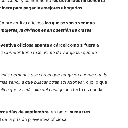
los casos”
y comúnmente
los detenidos no tienen la
dinero para pagar los mejores abogados.
ón preventiva oficiosa
los que se van a ver más
 mujeres, la división es en cuestión de clases”.
reventiva oficiosa apunta a cárcel como si fuera a
z Obrador tiene más animo de venganza que de
z más personas a la cárcel que tenga en cuenta que la
más sencilla que buscar otras soluciones”,
dijo lo que
lica que va más allá del castigo, l
o cierto es que
la
meros días de septiembre
, en tanto,
suma tres
d
de la prisión preventiva oficiosa.