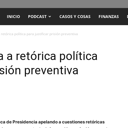
ENCUENTRO
INICIO
PODCAST
CASOS Y COSAS
FINANZAS
RADIO
retórica política para justificar prisión preventiva
Y
 a retórica política
isión preventiva
TELEVISIÓN
ica de Presidencia apelando a cuestiones retóricas