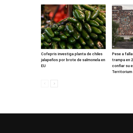
Cofepris investiga planta de chiles
Pese a fall
jalapeños por brote de salmonela en
trampa en 2
EU
confiar su 
Territorium 