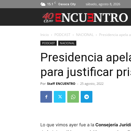
C
15.1
sábado, agosto 8, 2026
Oaxaca City
Inicio
PODCAST
NACIONAL
Presidencia apela a 
PODCAST
NACIONAL
Presidencia apela
para justificar pr
Por
Staff ENCUENTRO
-
25 agosto, 2022
Lo que vimos ayer fue a la
Consejería Juríd