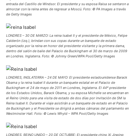
entrada del Castillo de Windsor. El presidente y su esposa Raisa se sentaron a
almorzar con la reina antes de regresar a Moscú. Foto: © PA Images a través
de Getty Images
LONDRES – 30 DE MARZO: La reina Isabel II y el presidente de México, Felipe
Calderón (izq.), brindan con sus copas durante un banquete de estado
organizado por la reina en honor del presidente visitante y la primera dama,
dentro del salón de baile del Palacio de Buckingham el 30 de marzo de 2009
en Londres. Inglaterra. Foto: © Johnny Green/WPA Pool/Getty Images
LONDRES, INGLATERRA – 24 DE MAYO: El presidente estadounidense Barack
Obama y la reina Isabel II durante un banquete estatal en el Palacio de
Buckingham el 24 de mayo de 2011 en Londres, Inglaterra. El 44º presidente
de los Estados Unidos, Barack Obama, y ​​su esposa Michelle se encuentran en
el Reino Unido para una visita de estado de dos días por invitación de SM la
Reina Isabel II. Durante el viaje asistirán a un banquete de estado en el Palacio
de Buckingham y el Presidente se dirigirá a ambas cámaras del parlamento en
Westminster Hall. Foto: © Lewis Whyld – WPA Pool/Getty Images
LONDRES, REINO UNIDO – 20 DE OCTUBRE: El presidente chino Xi Jinping