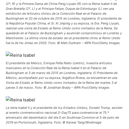
(2º, R) y la Primera Dama de China Peng Liyuan (R) con la Reina Isabel II de
Gran Bretaña (2º, L) y el Príncipe Felipe, Duque de Edimburgo (L) ven una
exhibición de Artículos chinos de la Colección Real en el Palacio de
Buckingham el 20 de octubre de 2015 en Londres, Inglaterra. El presidente de
la República Popular China, el Sr. Xi Jinping y su esposa, la Sra. Peng Liyuan,
realizan una visita de Estado al Reino Unido como invitados de la Reina. Se
quedarán en el Palacio de Buckingham y asumirán compromisos en Londres y
Manchester. La última visita de estado de un presidente chino al Reino Unido
fue la de Hu Jintao en 2005. Foto: © Matt Dunham – WPA Pool/Getty Images
El presidente de México, Enrique Peña Nieto (centro), muestra artículos
mexicanos en la Colección Real de la Reina Isabel II en el Palacio de
Buckingham el 3 de marzo de 2015 en Londres, Inglaterra. El Presidente de
México, acompañado por su esposa, Angélica Rivera, se encuentran en una
Visita de Estado al Reino Unido como invitados de la Reina del martes 3 al
jueves 5 de marzo. Foto: © Jonathan Brady – WPA Pool/Getty Images
La reina Isabel II y el presidente de los Estados Unidos, Donald Trump, asisten
al evento conmemorativo nacional D-Day75 para conmemorar el 75.º
aniversario del desembarco del día D en Southsea Common el 5 de junio de
2019 en Portsmouth, Inglaterra. Foto: © Karwai Tang/WireImage