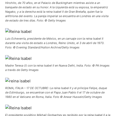
Hirohito, de 70 años, en el Palacio de Buckingham mientras asiste a un
banquete de estado en su honor. A la izquierda está su esposa, la emperatriz
Nagako, y a la derecha está la reina Isabel II de Gran Bretaña, quien fue la
anfitriona del evento. La pareja imperial se encuentra en Londres en una visita
de estado de tres días. Foto: © Getty Images
Luis Echeverría, presidente de México, en un carruaje con la reina Isabel II
durante una visita de estado a Londres, Reino Unido, el 3 de abril de 1973.
Foto: © Evening Standard/Hulton Archive/Getty Images
Madre Teresa (l) con la reina Isabel II en Nueva Delhi, India. Foto: © PA Images
a través de Getty Images
ROMA, ITALIA – 17 DE OCTUBRE: La reina Isabel II y el príncipe Felipe, duque
de Edimburgo, se encuentran con el Papa Juan Pablo II el 17 de octubre de
1980 en el Vaticano en Roma, Italia. Foto © Anwar Hussein/Getty Images
El presidente soviético Mikhail Gorbachev es recibido por la reina Isabel II a la