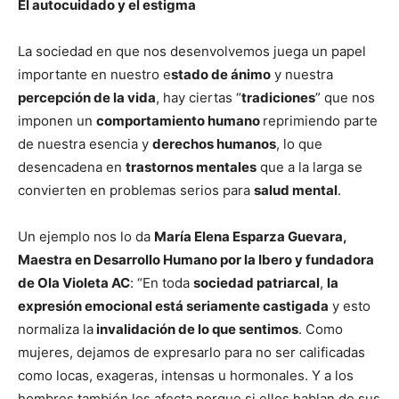
El autocuidado y el estigma
La sociedad en que nos desenvolvemos juega un papel
importante en nuestro e
stado de ánimo
y nuestra
percepción de la vida
, hay ciertas “
tradiciones
” que nos
imponen un
comportamiento humano
reprimiendo parte
de nuestra esencia y
derechos humanos
, lo que
desencadena en
trastornos mentales
que a la larga se
convierten en problemas serios para
salud mental
.
Un ejemplo nos lo da
María Elena Esparza Guevara,
Maestra en Desarrollo Humano por la Ibero y fundadora
de Ola Violeta AC
: “En toda
sociedad patriarcal
,
la
expresión emocional está seriamente castigada
y esto
normaliza la
invalidación de lo que sentimos
. Como
mujeres, dejamos de expresarlo para no ser calificadas
como locas, exageras, intensas u hormonales. Y a los
hombres también les afecta porque si ellos hablan de sus