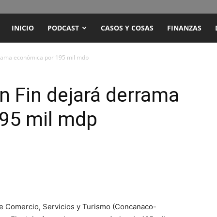
ENCUENTRO
INICIO
PODCAST
CASOS Y COSAS
FINANZAS
RADIO
rrama económica por 195 mil mdp
Y
n Fin dejará derrama
95 mil mdp
TELEVISIÓN
e Comercio, Servicios y Turismo (Concanaco-