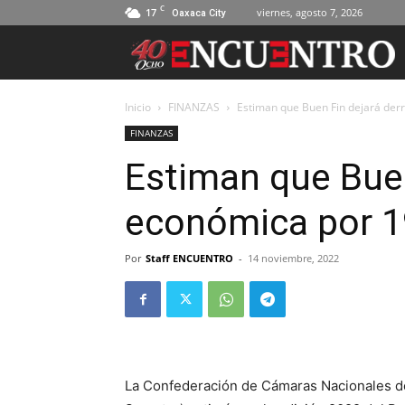
C
17
viernes, agosto 7, 2026
Oaxaca City
Inicio
FINANZAS
Estiman que Buen Fin dejará de
FINANZAS
Estiman que Bue
económica por 1
Por
Staff ENCUENTRO
-
14 noviembre, 2022
La Confederación de Cámaras Nacionales d