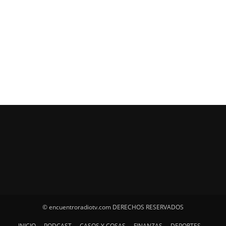
© encuentroradiotv.com DERECHOS RESERVADOS
INICIO
PODCAST
CASOS Y COSAS
FINANZAS
DEPORTES