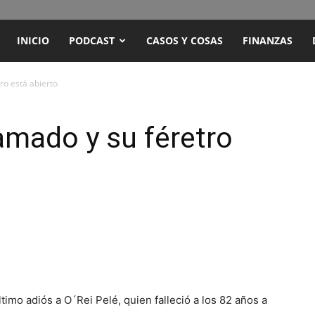
ENCUENTRO
INICIO
PODCAST
CASOS Y COSAS
FINANZAS
RADIO
ro está abierto
Y
amado y su féretro
TELEVISIÓN
último adiós a O´Rei Pelé, quien falleció a los 82 años a