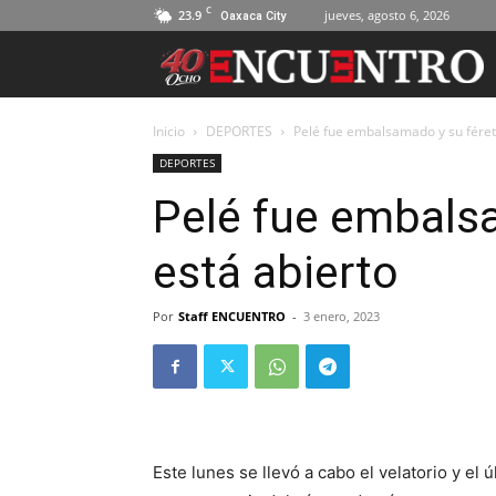
C
23.9
jueves, agosto 6, 2026
Oaxaca City
Inicio
DEPORTES
Pelé fue embalsamado y su féret
DEPORTES
Pelé fue embals
está abierto
Por
Staff ENCUENTRO
-
3 enero, 2023
Este lunes se llevó a cabo el velatorio y el 