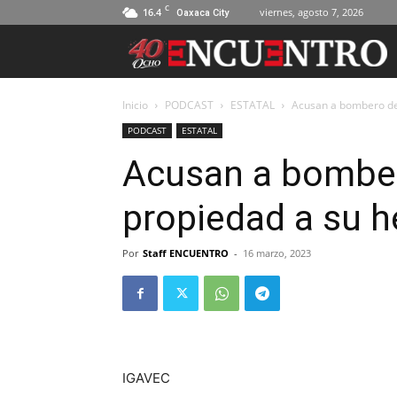
C
16.4
viernes, agosto 7, 2026
Oaxaca City
Inicio
PODCAST
ESTATAL
Acusan a bombero de
PODCAST
ESTATAL
Acusan a bomber
propiedad a su 
Por
Staff ENCUENTRO
-
16 marzo, 2023
IGAVEC