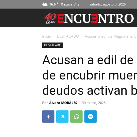
C
16.6
sábado, agosto 8, 2026
Oaxaca City
Inicio
DESTACADO
Acusan a edil de Magdalena Oco
DESTACADO
Acusan a edil d
de encubrir muert
deudos activan 
Por
Álvaro MORÁLES
-
30 marzo, 2023