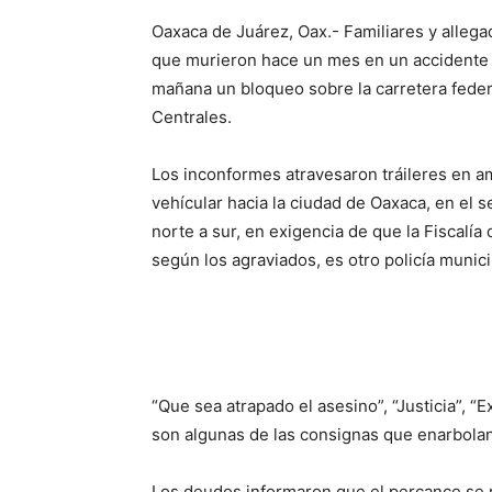
Oaxaca de Juárez, Oax.- Familiares y alleg
que murieron hace un mes en un accidente de
mañana un bloqueo sobre la carretera federa
Centrales.
Los inconformes atravesaron tráileres en amb
vehícular hacia la ciudad de Oaxaca, en el se
norte a sur, en exigencia de que la Fiscalí
según los agraviados, es otro policía munici
“Que sea atrapado el asesino”, “Justicia”, 
son algunas de las consignas que enarbolan
Los deudos informaron que el percance se r