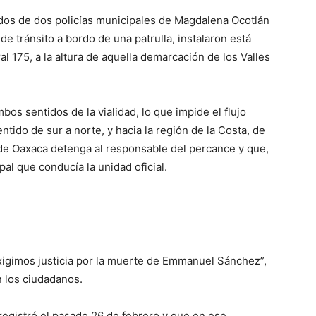
ados de dos policías municipales de Magdalena Ocotlán
 tránsito a bordo de una patrulla, instalaron está
l 175, a la altura de aquella demarcación de los Valles
os sentidos de la vialidad, lo que impide el flujo
ntido de sur a norte, y hacia la región de la Costa, de
a de Oaxaca detenga al responsable del percance y que,
pal que conducía la unidad oficial.
“Exigimos justicia por la muerte de Emmanuel Sánchez”,
 los ciudadanos.
egistró el pasado 26 de febrero y que en ese