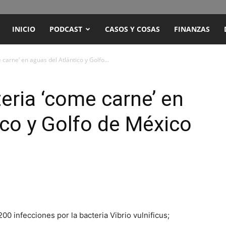
ENCUENTRO
INICIO
PODCAST
CASOS Y COSAS
FINANZAS
RADIO
carne’ en aguas del Atlántico y Golfo...
Y
eria ‘come carne’ en
ico y Golfo de México
TELEVISIÓN
200 infecciones por la bacteria Vibrio vulnificus;