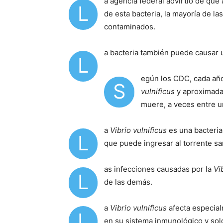
a agencia federal advirtió de qu
L
de esta bacteria, la mayoría de l
contaminados.
a bacteria también puede causar u
L
egún los CDC, cada año
S
vulnificus
y aproximada
muere, a veces entre u
a
Vibrio vulnificus
es una bacteria
L
que puede ingresar al torrente sa
as infecciones causadas por la
Vi
L
de las demás.
a
Vibrio vulnificus
afecta especia
L
en su sistema inmunológico y sol