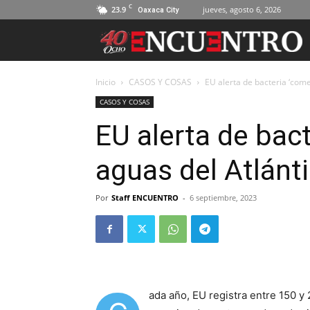
C
23.9
jueves, agosto 6, 2026
Oaxaca City
Inicio
CASOS Y COSAS
EU alerta de bacteria ‘come 
CASOS Y COSAS
EU alerta de bact
aguas del Atlánt
Por
Staff ENCUENTRO
-
6 septiembre, 2023
ada año, EU registra entre 150 y 