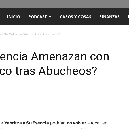
ENCUENTRO
INICIO
PODCAST
CASOS Y COSAS
FINANZAS
RADIO
on No Volver a México tras Abucheos?
Y
Esencia Amenazan con
ico tras Abucheos?
TELEVISIÓN
que
Yahritza y Su Esencia
podrían
no volver
a tocar en