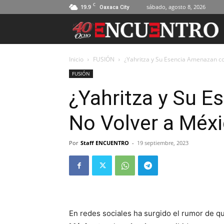
C
19.9
sábado, agosto 8, 2026
Oaxaca City
Inicio
FUSIÓN
¿Yahritza y Su Esencia Amenazan c
FUSIÓN
¿Yahritza y Su 
No Volver a Méx
Por
Staff ENCUENTRO
-
19 septiembre, 2023
En redes sociales ha surgido el rumor de 