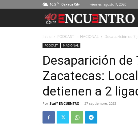
C
16.5
viernes, agosto 7, 2026
Oaxaca City
Inicio
PODCAST
NACIONAL
Desaparición de 7 j
PODCAST
NACIONAL
Desaparición de 
Zacatecas: Local
detienen a 2 lig
Por
Staff ENCUENTRO
-
27 septiembre, 2023