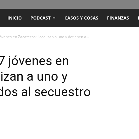
ENCUENTRO
INICIO
PODCAST
CASOS Y COSAS
FINANZAS
RADIO
óvenes en Zacatecas: Localizan a uno y detienen a...
Y
7 jóvenes en
izan a uno y
TELEVISIÓN
ados al secuestro