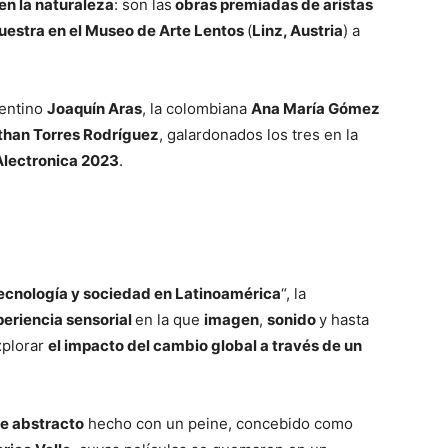
n la naturaleza
: son las
obras premiadas de aristas
estra en el Museo de Arte Lentos
(
Linz, Austria
) a
gentino
Joaquín Aras
, la colombiana
Ana María Gómez
than Torres Rodríguez
, galardonados los tres en la
Alectronica 2023
.
tecnología y sociedad en Latinoamérica
“, la
eriencia sensorial
en la que
imagen
,
sonido
y hasta
xplorar
el impacto del cambio global a través de un
me abstracto
hecho con un peine, concebido como