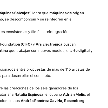
áquinas Salvajes
“, logra que
máquinas de origen
no
, se descompongan y se reintegren en él.
tes ecosistemas y filmó su reintegración.
t Foundation
(
CIFO
) y
Ars Electronica
buscan
atina
que trabajan con nuevos medios, el
arte digital
y
cionados entre propuestas de más de 115 artistas de
s para desarrollar el concepto.
ye las creaciones de los seis ganadores de los
uatoriana
Natalia Espinosa
, el cubano
Adrian Melis
, el
colombianos
Andrés Ramírez Gaviria
,
Rosemberg