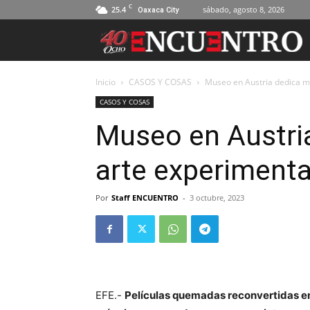
C
25.4
sábado, agosto 8, 2026
Oaxaca City
Inicio
CASOS Y COSAS
Museo en Austria dedica mu
CASOS Y COSAS
Museo en Austria
arte experimenta
Por
Staff ENCUENTRO
-
3 octubre, 2023
EFE.-
Películas quemadas reconvertidas e