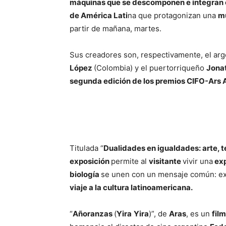
máquinas que se descomponen e integran e
de América Lati
na que protagonizan una
mu
partir de mañana, martes.
Sus creadores son, respectivamente, el ar
López
(Colombia) y el puertorriqueño
Jona
segunda edición de los premios CIFO-Ars 
Titulada “
Dualidades en igualdades: arte, 
exposición
permite al
visitante
vivir una
exp
biología
se unen con un mensaje común: e
viaje a la cultura latinoamericana.
“
Añoranzas
(
Yira
Yira
)”, de
Aras
, es un
fil