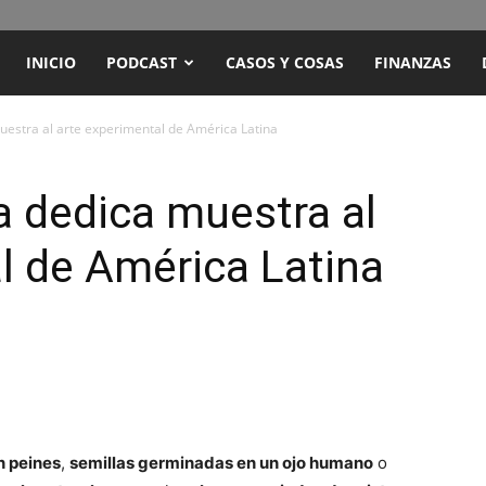
ENCUENTRO
INICIO
PODCAST
CASOS Y COSAS
FINANZAS
RADIO
estra al arte experimental de América Latina
Y
 dedica muestra al
l de América Latina
TELEVISIÓN
n peines
,
semillas germinadas en un ojo humano
o