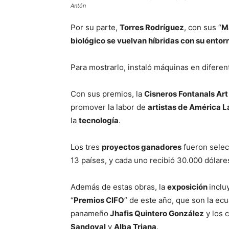
Antón
Por su parte,
Torres Rodríguez
, con sus “
M
biológico se vuelvan híbridas con su entor
Para mostrarlo, instaló máquinas en diferen
Con sus premios, la
Cisneros Fontanals Ar
promover la labor de
artistas de América L
la
tecnología
.
Los tres
proyectos ganadores
fueron selec
13 países, y cada uno recibió 30.000 dólare
Además de estas obras, la
exposición
inclu
“
Premios CIFO
” de este año, que son la ec
panameño
Jhafis Quintero González
y los 
Sandoval
y
Alba Triana
.