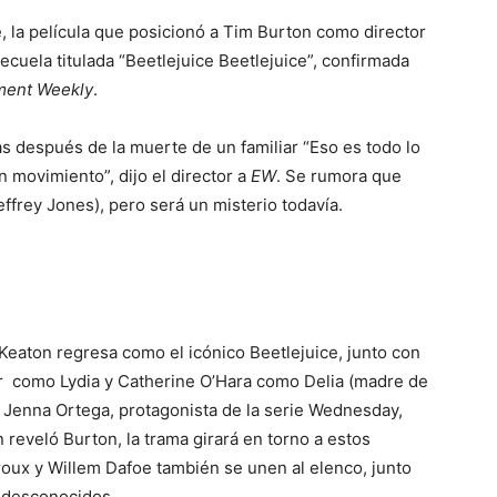
, la película que posicionó a Tim Burton como director
 secuela titulada “Beetlejuice Beetlejuice”, confirmada
ment Weekly
.
as después de la muerte de un familiar “Eso es todo lo
 movimiento”, dijo el director a
EW
. Se rumora que
Jeffrey Jones), pero será un misterio todavía.
eaton regresa como el icónico Beetlejuice, junto con
r como Lydia y Catherine O’Hara como Delia (madre de
 Jenna Ortega, protagonista de la serie Wednesday,
n reveló Burton, la trama girará en torno a estos
oux y Willem Dafoe también se unen al elenco, junto
s desconocidos.