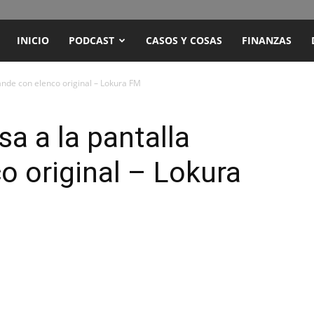
ENCUENTRO
INICIO
PODCAST
CASOS Y COSAS
FINANZAS
RADIO
rande con elenco original – Lokura FM
Y
sa a la pantalla
o original – Lokura
TELEVISIÓN