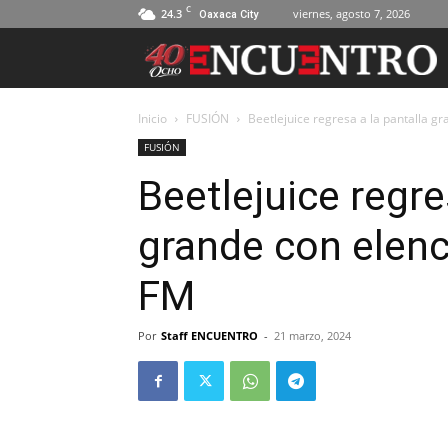
C
24.3
viernes, agosto 7, 2026
Oaxaca City
Inicio
FUSIÓN
Beetlejuice regresa a la pantalla g
FUSIÓN
Beetlejuice regre
grande con elenc
FM
Por
Staff ENCUENTRO
-
21 marzo, 2024