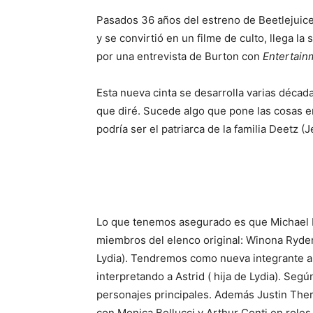
Pasados 36 años del estreno de Beetlejuice
y se convirtió en un filme de culto, llega la
por una entrevista de Burton con
Entertain
Esta nueva cinta se desarrolla varias décad
que diré. Sucede algo que pone las cosas en
podría ser el patriarca de la familia Deetz (
Lo que tenemos asegurado es que Michael K
miembros del elenco original: Winona Ryde
Lydia). Tendremos como nueva integrante a
interpretando a Astrid ( hija de Lydia). Segú
personajes principales. Además Justin Ther
con Monica Bellucci y Arthur Conti en role