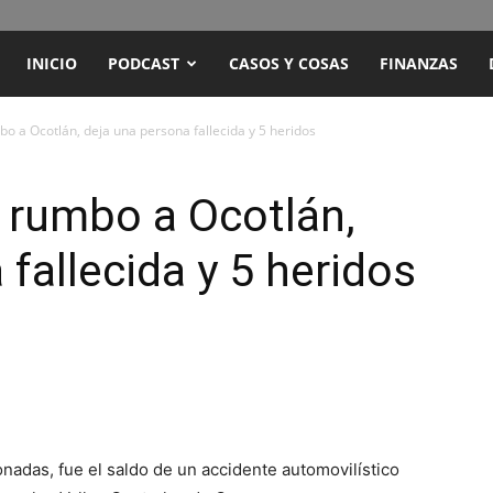
ENCUENTRO
INICIO
PODCAST
CASOS Y COSAS
FINANZAS
RADIO
o a Ocotlán, deja una persona fallecida y 5 heridos
Y
 rumbo a Ocotlán,
fallecida y 5 heridos
TELEVISIÓN
onadas, fue el saldo de un accidente automovilístico