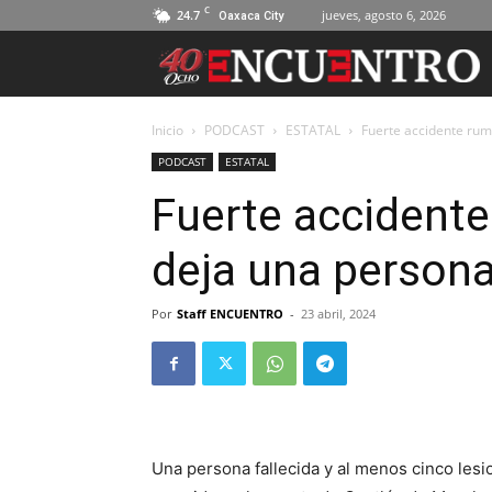
C
24.7
jueves, agosto 6, 2026
Oaxaca City
Inicio
PODCAST
ESTATAL
Fuerte accidente rumb
PODCAST
ESTATAL
Fuerte accidente
deja una persona 
Por
Staff ENCUENTRO
-
23 abril, 2024
Una persona fallecida y al menos cinco lesi