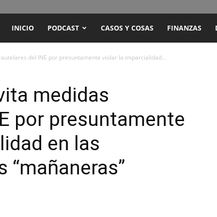
ENCUENTRO
INICIO
PODCAST
CASOS Y COSAS
FINANZAS
RADIO
utelares del INE por presuntamente violar la imparcialidad...
Y
vita medidas
NE por presuntamente
TELEVISIÓN
lidad en las
us “mañaneras”