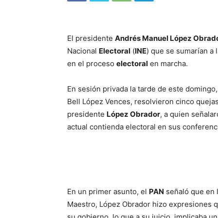
El presidente
Andrés Manuel López Obrad
Nacional
Electoral
(
INE
) que se sumarían a 
en el proceso
electoral
en marcha.
En sesión privada la tarde de este domingo, 
Bell López Vences, resolvieron cinco quejas
presidente
López Obrador
, a quien señalar
actual contienda electoral en sus conferenc
En un primer asunto, el
PAN
señaló que en l
Maestro, López Obrador hizo expresiones q
su gobierno, lo que a su juicio, implicaba u