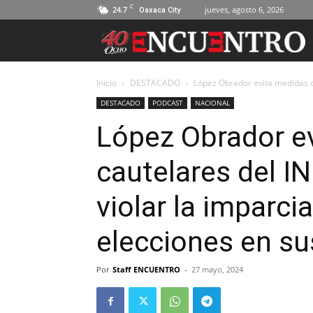
C
24.7
jueves, agosto 6, 2026
Oaxaca City
Inicio
DESTACADO
López Obrador evita medidas ca
DESTACADO
PODCAST
NACIONAL
López Obrador e
cautelares del I
violar la imparcia
elecciones en s
Por
Staff ENCUENTRO
-
27 mayo, 2024