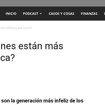
ENCUENTRO
INICIO
PODCAST
CASOS Y COSAS
FINANZAS
RADIO
 más infelices que nunca?
Y
enes están más
nca?
TELEVISIÓN
 son la generación más infeliz de los