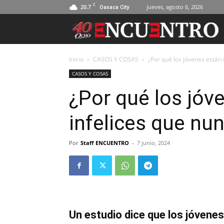
C
20.7
jueves, agosto 6, 2026
Oaxaca City
Inicio
CASOS Y COSAS
¿Por qué los jóvenes están
CASOS Y COSAS
¿Por qué los jóv
infelices que nu
Por
Staff ENCUENTRO
-
7 junio, 2024
Un estudio dice que los jóvenes