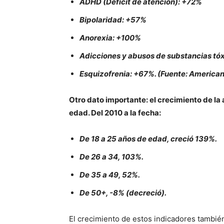
ADHD (Déficit de atención): +72%
Bipolaridad: +57%
Anorexia: +100%
Adicciones y abusos de substancias tó
Esquizofrenia: +67%. (Fuente: American
Otro dato importante: el crecimiento de la 
edad. Del 2010 a la fecha:
De 18 a 25 años de edad, creció 139%.
De 26 a 34, 103%.
De 35 a 49, 52%.
De 50+, -8% (decreció).
El crecimiento de estos indicadores tambi