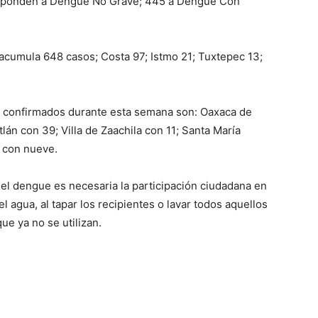
responden a Dengue No Grave; 445 a Dengue Con
s acumula 648 casos; Costa 97; Istmo 21; Tuxtepec 13;
 confirmados durante esta semana son: Oaxaca de
án con 39; Villa de Zaachila con 11; Santa María
 con nueve.
r el dengue es necesaria la participación ciudadana en
l agua, al tapar los recipientes o lavar todos aquellos
que ya no se utilizan.