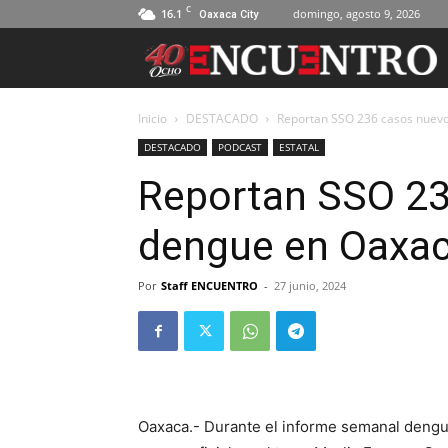
C
16.1
domingo, agosto 9, 2026
Oaxaca City
Inicio
DESTACADO
Reportan SSO 236 casos nuevo
DESTACADO
PODCAST
ESTATAL
Reportan SSO 23
dengue en Oaxac
Por
Staff ENCUENTRO
-
27 junio, 2024
Oaxaca.- Durante el informe semanal dengue