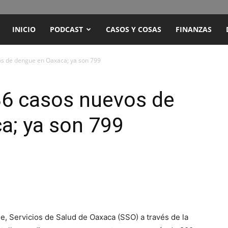
ENCUENTRO
INICIO
PODCAST
CASOS Y COSAS
FINANZAS
RADIO
s de dengue en Oaxaca; ya son 799
Y
6 casos nuevos de
a; ya son 799
TELEVISIÓN
, Servicios de Salud de Oaxaca (SSO) a través de la