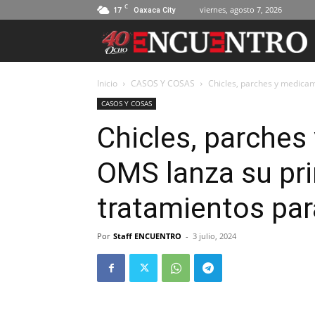
C
17
viernes, agosto 7, 2026
Oaxaca City
Inicio
CASOS Y COSAS
Chicles, parches y medicam
CASOS Y COSAS
Chicles, parches
OMS lanza su pri
tratamientos par
Por
Staff ENCUENTRO
-
3 julio, 2024