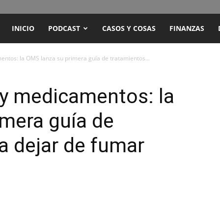
ENCUENTRO
INICIO
PODCAST
CASOS Y COSAS
FINANZAS
RADIO
entos: la OMS lanza su primera guía de tratamientos...
Y
 y medicamentos: la
mera guía de
TELEVISIÓN
a dejar de fumar