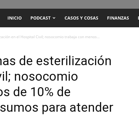
ENCUENTRO
INICIO
PODCAST
CASOS Y COSAS
FINANZAS
RADIO
ación en el Hospital Civil; nosocomio trabaja con menos...
Y
s de esterilización
vil; nosocomio
TELEVISIÓN
os de 10% de
nsumos para atender