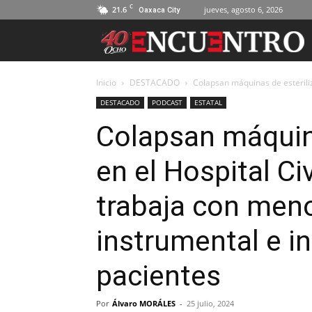
C
21.6
jueves, agosto 6, 2026
Oaxaca City
Inicio
DESTACADO
Colapsan máquinas de esteriliz
DESTACADO
PODCAST
ESTATAL
Colapsan máquina
en el Hospital Ci
trabaja con men
instrumental e i
pacientes
Por
Álvaro MORÁLES
-
25 julio, 2024