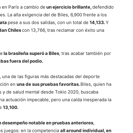
a en París a cambio de
un ejercicio brillante,
defendido
s. La alta exigencia del de Biles, 6,900 frente a los
lata
pese a sus dos salidas, con un total de
14,133.
Y
dan Chiles
con 13,766, tras reclamar con éxito una
ue
la brasileña superó a Biles
, tras acabar también por
as fuera del podio.
, una de las figuras más destacadas del deporte
ación en
una de sus pruebas favoritas.
Biles, quien ha
s y de salud mental desde Tokio 2020, buscaba
na actuación impecable, pero una caída inesperada la
de
13,100.
 desempeño notable en pruebas anteriores
,
os juegos: en la competencia
all around individual, en