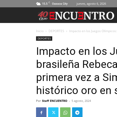
C
15.5
jueves, agosto 6, 2026
Oaxaca City
Inicio
DEPORTES
Impacto en los Juegos Olímpicos:
DEPORTES
Impacto en los J
brasileña Rebec
primera vez a Si
histórico oro en 
Por
Staff ENCUENTRO
-
5 agosto, 2024