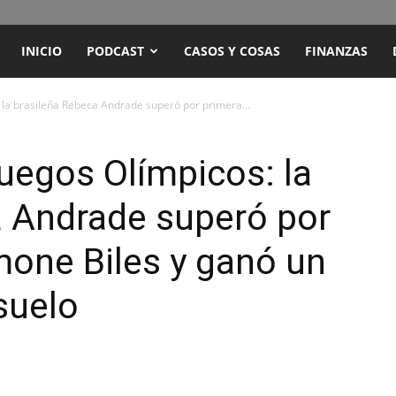
ENCUENTRO
INICIO
PODCAST
CASOS Y COSAS
FINANZAS
RADIO
 la brasileña Rebeca Andrade superó por primera...
Y
uegos Olímpicos: la
a Andrade superó por
TELEVISIÓN
mone Biles y ganó un
suelo