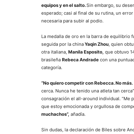
equipos y en el salto.
Sin embargo, su desem
esperado; casi al final de su rutina, un err
necesaria para subir al podio.
La medalla de oro en la barra de equilibrio f
seguida por la china
Yaqin Zhou
, quien obt
otra italiana,
Manila Esposito,
que obtuvo 14
brasileña
Rebeca Andrade
con una puntuac
categoría.
“No quiero competir con Rebecca. No más.
cerca. Nunca he tenido una atleta tan cerca
consagración el all-around individual. “Me p
que estoy emocionada y orgullosa de compet
muchachos”,
añadía.
Sin dudas, la declaración de Biles sobre An