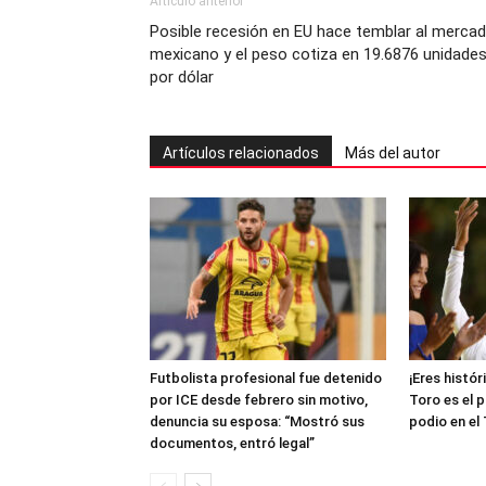
Artículo anterior
Posible recesión en EU hace temblar al merca
mexicano y el peso cotiza en 19.6876 unidade
por dólar
Artículos relacionados
Más del autor
Futbolista profesional fue detenido
¡Eres histór
por ICE desde febrero sin motivo,
Toro es el 
denuncia su esposa: “Mostró sus
podio en el
documentos, entró legal”