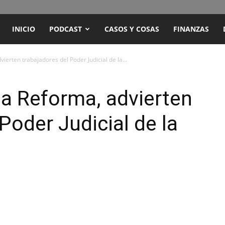
ENCUENTRO
INICIO
PODCAST
CASOS Y COSAS
FINANZAS
RADIO
ierten trabajadores del Poder Judicial de la...
Y
 a Reforma, advierten
Poder Judicial de la
TELEVISIÓN