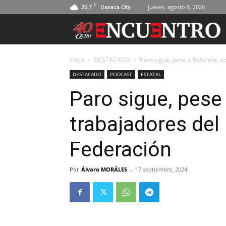
C
20.7
jueves, agosto 6, 2026
Oaxaca City
Inicio
DESTACADO
Paro sigue, pese a Reforma, adv
DESTACADO
PODCAST
ESTATAL
Paro sigue, pese
trabajadores del 
Federación
Por
Álvaro MORÁLES
-
17 septiembre, 2024