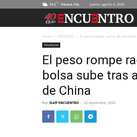
C
14.2
jueves, agosto 6, 2026
Oaxaca City
Inicio
FINANZAS
El peso rompe racha de pérdidas y
FINANZAS
El peso rompe ra
bolsa sube tras 
de China
Por
Staff ENCUENTRO
-
24 septiembre, 2024