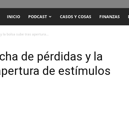
ENCUENTRO
INICIO
PODCAST
CASOS Y COSAS
FINANZAS
RADIO
 la bolsa sube tras apertura...
Y
cha de pérdidas y la
apertura de estímulos
TELEVISIÓN