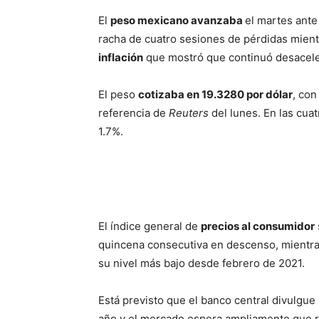
El
peso mexicano avanzaba
el martes ante
racha de cuatro sesiones de pérdidas mientr
inflación
que mostró que continuó desacele
El peso
cotizaba en 19.3280 por dólar
, con
referencia de
Reuters
del lunes. En las cua
1.7%.
El índice general de
precios al consumidor
quincena consecutiva en descenso, mientras
su nivel más bajo desde febrero de 2021.
Está previsto que el banco central divulgue 
año y el mercado espera ampliamente que 