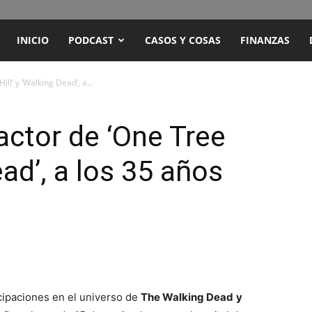
ENCUENTRO
INICIO
PODCAST
CASOS Y COSAS
FINANZAS
RADIO
ll’ y ‘Walking Dead’, a...
Y
actor de ‘One Tree
ead’, a los 35 años
TELEVISIÓN
icipaciones en el universo de
The Walking Dead
y