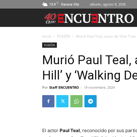
C
13.9
sábado, agosto 8, 2026
Oaxaca City
Inicio
FUSIÓN
Murió Paul Teal, actor de ‘One Tree Hi
FUSIÓN
Murió Paul Teal, 
Hill’ y ‘Walking D
Por
Staff ENCUENTRO
-
19 noviembre, 2024
El actor
Paul Teal
, reconocido por sus part