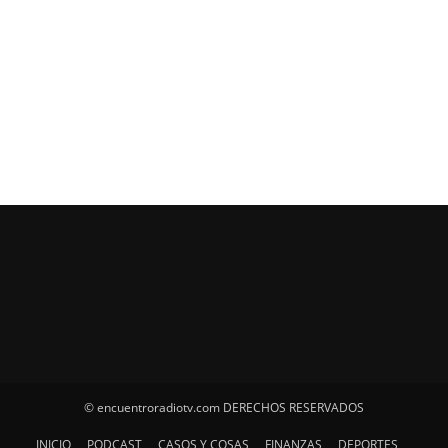
© encuentroradiotv.com DERECHOS RESERVADOS
INICIO
PODCAST
CASOS Y COSAS
FINANZAS
DEPORTES