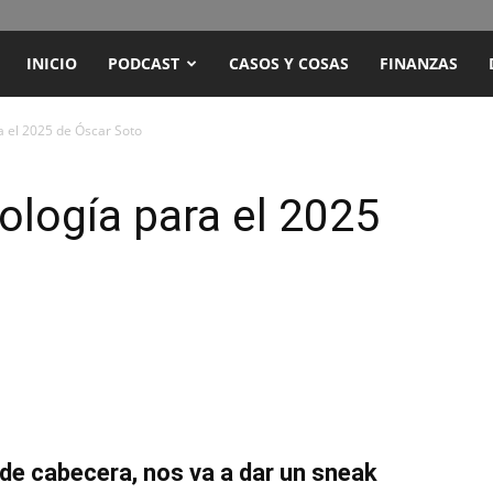
ENCUENTRO
INICIO
PODCAST
CASOS Y COSAS
FINANZAS
RADIO
a el 2025 de Óscar Soto
Y
ología para el 2025
TELEVISIÓN
de cabecera, nos va a dar un sneak