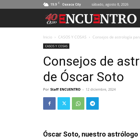
C
19.9
sábado, agosto 8, 2026
Oaxaca City
Inicio
CASOS Y COSAS
Consejos de astrología par
CASOS Y COSAS
Consejos de astr
de Óscar Soto
Por
Staff ENCUENTRO
-
12 diciembre, 2024
Óscar Soto, nuestro astrólogo 