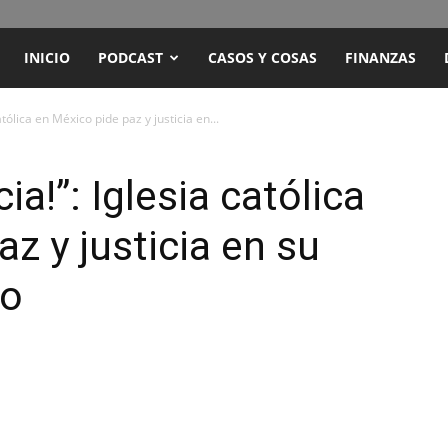
ENCUENTRO
INICIO
PODCAST
CASOS Y COSAS
FINANZAS
RADIO
atólica en México pide paz y justicia en...
Y
ia!”: Iglesia católica
z y justicia en su
TELEVISIÓN
ño