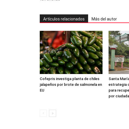
Artículos relacionados
Más del autor
Cofepris investiga planta de chiles
Santa María
jalapeños por brote de salmonela en
estrategia 
EU
para recuper
por ciudad