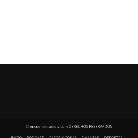
© encuentroradiotv.com DERECHOS RESERVADOS
INICIO
PODCAST
CASOS Y COSAS
FINANZAS
DEPORTES