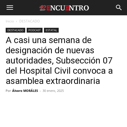
Inicio
DESTACADO
DESTACADO
PODCAST
ESTATAL
A casi una semana de
designación de nuevas
autoridades, Subsección 07
del Hospital Civil convoca a
asamblea extraordinaria
Por
Álvaro MORÁLES
-
30 enero, 2025