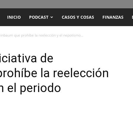
ENCUENTRO
INICIO
PODCAST
CASOS Y COSAS
FINANZAS
RADIO
einbaum que prohíbe la reelección y el nepotismo...
Y
ciativa de
ohíbe la reelección
TELEVISIÓN
n el periodo