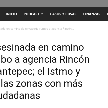
ENCUENTRO
INICIO
PODCAST
CASOS Y COSAS
FINANZAS
RADIO
nada en camino de terracería rumbo a agencia Rincón...
Y
asesinada en camino
mbo a agencia Rincón
TELEVISIÓN
ntepec; el Istmo y
, las zonas con más
iudadanas