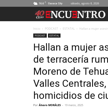
C
16.6
sábado, agosto 8, 2026
Oaxaca City
Inicio
PODCAST
ESTATAL
Hallan a mujer asesi
PODCAST
ESTATAL
Hallan a mujer 
de terracería ru
Moreno de Tehua
Valles Centrales
homicidios de c
Por
Álvaro MORÁLES
-
19 marzo, 2025