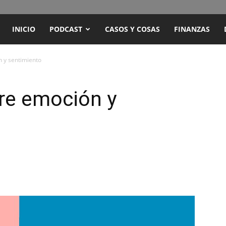
ENCUENTRO
INICIO
PODCAST
CASOS Y COSAS
FINANZAS
RADIO
n y sentimiento
Y
tre emoción y
TELEVISIÓN