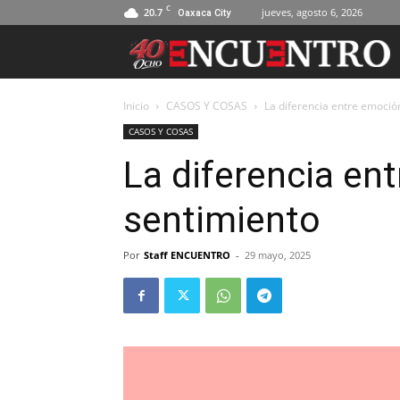
C
20.7
jueves, agosto 6, 2026
Oaxaca City
Inicio
CASOS Y COSAS
La diferencia entre emoció
CASOS Y COSAS
La diferencia en
sentimiento
Por
Staff ENCUENTRO
-
29 mayo, 2025