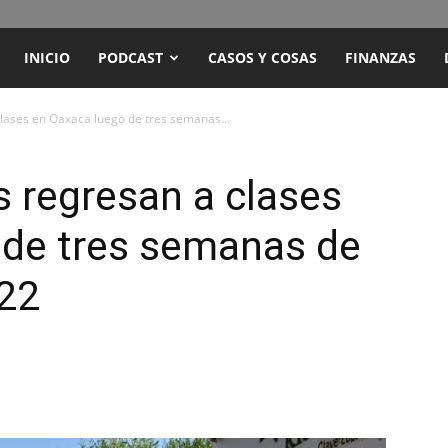
ENCUENTRO
INICIO
PODCAST
CASOS Y COSAS
FINANZAS
RADIO
lases en Oaxaca luego de tres semanas...
Y
 regresan a clases
 de tres semanas de
TELEVISIÓN
 22