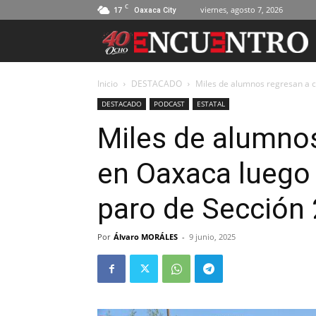
C
17
viernes, agosto 7, 2026
Oaxaca City
Inicio
DESTACADO
Miles de alumnos regresan a c
DESTACADO
PODCAST
ESTATAL
Miles de alumnos
en Oaxaca luego
paro de Sección
Por
Álvaro MORÁLES
-
9 junio, 2025