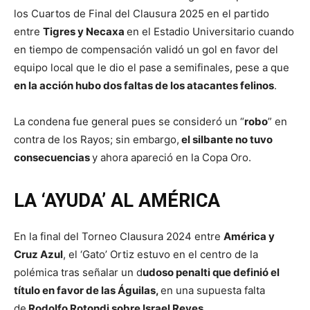
los Cuartos de Final del Clausura 2025 en el partido
entre
Tigres y Necaxa
en el Estadio Universitario cuando
en tiempo de compensación validó un gol en favor del
equipo local que le dio el pase a semifinales, pese a que
en la acción hubo dos faltas de los atacantes felinos
.
La condena fue general pues se consideró un “
robo
” en
contra de los Rayos; sin embargo,
el silbante no tuvo
consecuencias
y ahora apareció en la Copa Oro.
LA ‘AYUDA’ AL AMÉRICA
En la final del Torneo Clausura 2024 entre
América y
Cruz Azul
, el ‘Gato’ Ortiz estuvo en el centro de la
polémica tras señalar un d
udoso penalti que definió el
título en favor de las Águilas,
en una supuesta falta
de
Rodolfo Rotondi sobre Israel Reyes.