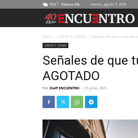
C
16.5
viernes, agosto 7, 2026
Oaxaca City
Inicio
CASOS Y COSAS
Señales de que tu marido
CASOS Y COSAS
Señales de que t
AGOTADO
Por
Staff ENCUENTRO
-
27 junio, 2025