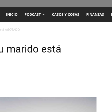
ENCUENTRO
INICIO
PODCAST
CASOS Y COSAS
FINANZAS
RADIO
 está AGOTADO
Y
u marido está
TELEVISIÓN