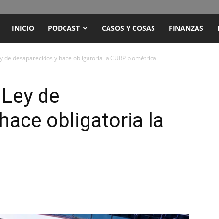
ENCUENTRO
INICIO
PODCAST
CASOS Y COSAS
FINANZAS
RADIO
 de desaparecidos y hace obligatoria la CURP biométrica
Y
Ley de
hace obligatoria la
TELEVISIÓN
a