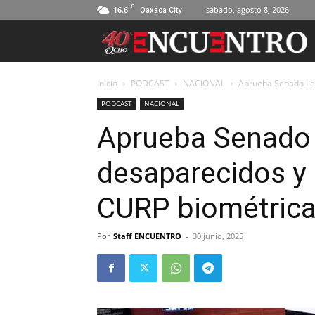
C
16.6
sábado, agosto 8, 2026
Oaxaca City
Inicio
PODCAST
NACIONAL
Aprueba Senado Ley
PODCAST
NACIONAL
Aprueba Senado 
desaparecidos y 
CURP biométric
Por
Staff ENCUENTRO
-
30 junio, 2025