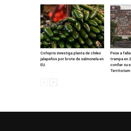
Cofepris investiga planta de chiles
Pese a fall
jalapeños por brote de salmonela en
trampa en 2
EU
confiar su 
Territorium 