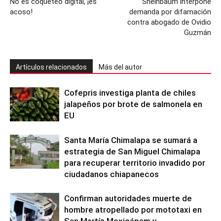
No es coqueteo digital, ¡es
Sheinbaum interpone
acoso!
demanda por difamación
contra abogado de Ovidio
Guzmán
Artículos relacionados
Más del autor
Cofepris investiga planta de chiles
jalapeños por brote de salmonela en
EU
Santa María Chimalapa se sumará a
estrategia de San Miguel Chimalapa
para recuperar territorio invadido por
ciudadanos chiapanecos
Confirman autoridades muerte de
hombre atropellado por mototaxi en
San Martín Mexicápam y