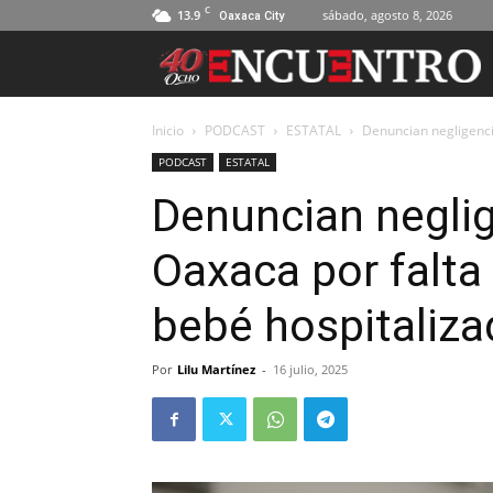
C
13.9
sábado, agosto 8, 2026
Oaxaca City
Inicio
PODCAST
ESTATAL
Denuncian negligenci
PODCAST
ESTATAL
Denuncian negli
Oaxaca por falta 
bebé hospitaliz
Por
Lilu Martínez
-
16 julio, 2025