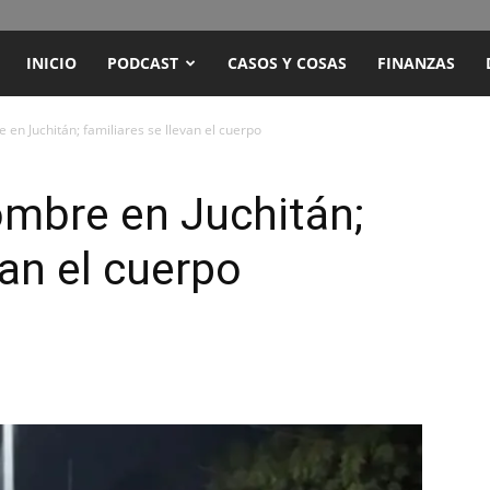
ENCUENTRO
INICIO
PODCAST
CASOS Y COSAS
FINANZAS
RADIO
en Juchitán; familiares se llevan el cuerpo
Y
ombre en Juchitán;
van el cuerpo
TELEVISIÓN