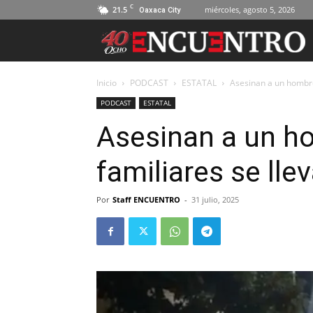
C
21.5
miércoles, agosto 5, 2026
Oaxaca City
Inicio
PODCAST
ESTATAL
Asesinan a un hombre 
PODCAST
ESTATAL
Asesinan a un h
familiares se lle
Por
Staff ENCUENTRO
-
31 julio, 2025