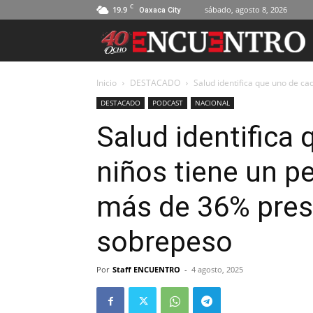
C
19.9
sábado, agosto 8, 2026
Oaxaca City
Inicio
DESTACADO
Salud identifica que uno de cad
DESTACADO
PODCAST
NACIONAL
Salud identifica
niños tiene un p
más de 36% pres
sobrepeso
Por
Staff ENCUENTRO
-
4 agosto, 2025