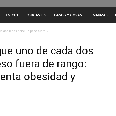
ENCUENTRO
INICIO
PODCAST
CASOS Y COSAS
FINANZAS
RADIO
a dos niños tiene un peso fuera...
Y
 que uno de cada dos
eso fuera de rango:
TELEVISIÓN
enta obesidad y