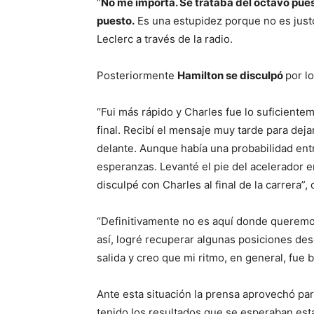
“
No me importa. Se trataba del octavo pues
puesto.
Es una estupidez porque no es just
Leclerc a través de la radio.
Posteriormente
Hamilton se disculpó
por l
“Fui más rápido y Charles fue lo suficient
final. Recibí el mensaje muy tarde para deja
delante. Aunque había una probabilidad entr
esperanzas. Levanté el pie del acelerador e
disculpé con Charles al final de la carrera”
“Definitivamente no es aquí donde queremos
así, logré recuperar algunas posiciones des
salida y creo que mi ritmo, en general, fue 
Ante esta situación la prensa aprovechó para
tenido los resultados que se esperaban est