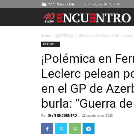
C
27
viernes, agosto 7, 2026
Oaxaca City
Inicio
DEPORTES
¡Polémica en Ferrari! Hamilton y 
DEPORTES
¡Polémica en Ferr
Leclerc pelean p
en el GP de Azer
burla: “Guerra d
Por
Staff ENCUENTRO
-
23 septiembre, 2025