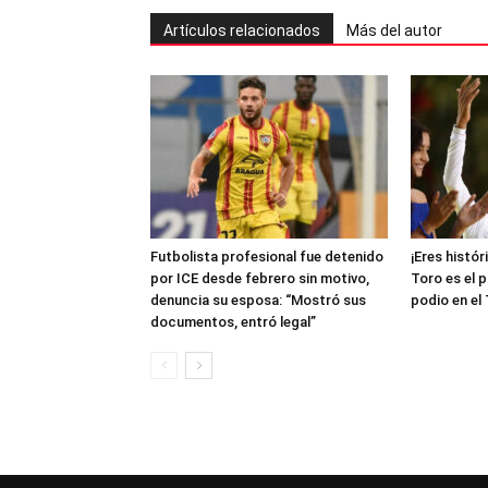
Artículos relacionados
Más del autor
Futbolista profesional fue detenido
¡Eres histór
por ICE desde febrero sin motivo,
Toro es el 
denuncia su esposa: “Mostró sus
podio en el
documentos, entró legal”