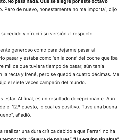
to. No pasa nada. Que se alegre por este octavo
o. Pero de nuevo, honestamente no me importa”, dijo
o sucedido y ofreció su versión al respecto.
emente generoso como para dejarme pasar al
rlo pasar y estaba como ‘en la zona’ del coche que iba
e mil de que tuviera tiempo de pasar, aún tenía
n la recta y frené, pero se quedó a cuatro décimas. Me
, dijo el siete veces campeón del mundo.
 estar. Al final, es un resultado decepcionante. Aun
de el 12.º puesto, lo cual es positivo. Tuve una buena
bueno”, añadió.
 realizar una dura crítica debido a que Ferrari no ha
a temporada:
“Guerra de pobres”, “Un equipo sin alma”,